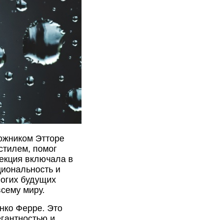
дожником Этторе
стилем, помог
лекция включала в
циональность и
ногих будущих
сему миру.
нко Ферре. Это
егантностью и