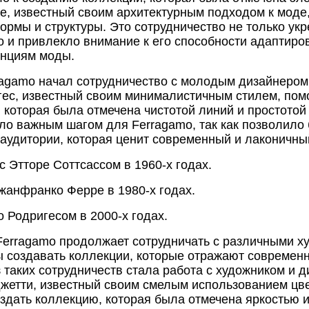
е, известный своим архитектурным подходом к моде,
рмы и структуры. Это сотрудничество не только ук
о и привлекло внимание к его способности адаптиров
нциям моды.
rragamo начал сотрудничество с молодым дизайнером
гес, известный своим минималистичным стилем, пом
 которая была отмечена чистотой линий и простотой
ло важным шагом для Ferragamo, так как позволило
аудитории, которая ценит современный и лаконичны
с Этторе Соттсассом в 1960-х годах.
жанфранко Ферре в 1980-х годах.
о Родригесом в 2000-х годах.
Ferragamo продолжает сотрудничать с различными х
ы создавать коллекции, которые отражают современ
 таких сотрудничеств стала работа с художником и
жетти, известный своим смелым использованием цве
здать коллекцию, которая была отмечена яркостью 