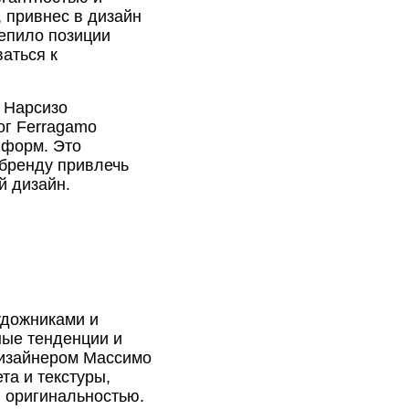
 привнес в дизайн
репило позиции
аться к
 Нарсизо
ог Ferragamo
 форм. Это
 бренду привлечь
й дизайн.
удожниками и
ные тенденции и
 дизайнером Массимо
та и текстуры,
и оригинальностью.