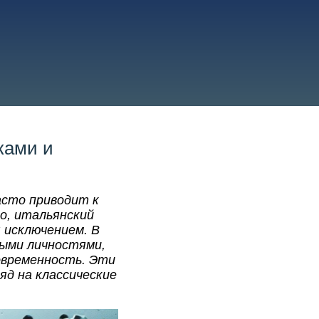
ками и
асто приводит к
mo, итальянский
 исключением. В
выми личностями,
овременность. Эти
яд на классические