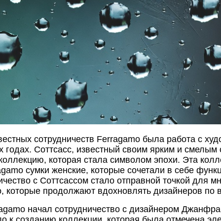
вестных сотрудничеств Ferragamo была работа с ху
х годах. Соттсасс, известный своим ярким и смелым 
коллекцию, которая стала символом эпохи. Эта кол
ragamo сумки женские, которые сочетали в себе функ
ичество с Соттсассом стало отправной точкой для м
o, которые продолжают вдохновлять дизайнеров по в
rragamo начал сотрудничество с дизайнером Джанфра
о к созданию коллекции, которая была отмечена эл